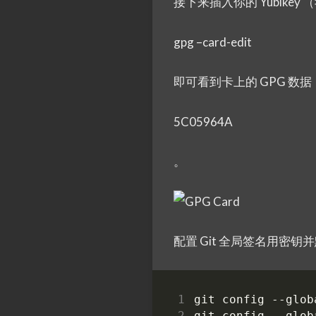
接下来插入你的 Yubikey
gpg –card-edit
即可看到卡上的 GPG 
5C05964A
。
配置 Git 全局签名用密
git config --glob
git config --glob