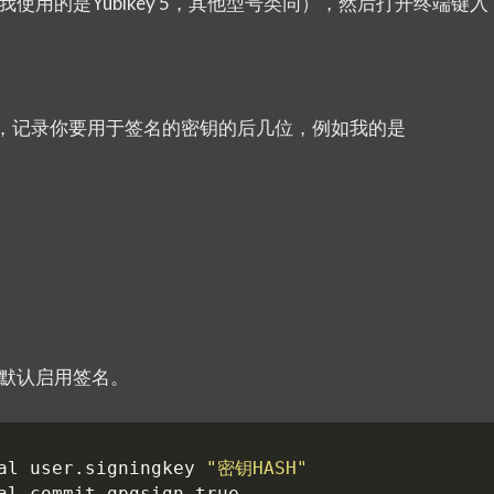
 （我使用的是Yubikey 5，其他型号类同），然后打开终端键入
数据，记录你要用于签名的密钥的后几位，例如我的是
钥并默认启用签名。
al user.signingkey 
"密钥HASH"
al commit.gpgsign 
true