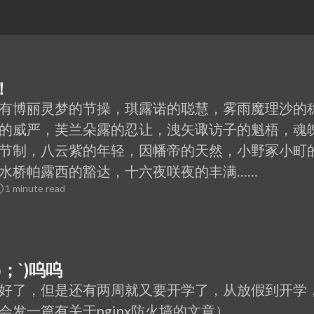
！
有博丽灵梦的节操，琪露诺的聪慧，雾雨魔理沙的
的威严，芙兰朵露的忍让，洩矢诹访子的魁梧，魂
节制，八云紫的年轻，因幡帝的天然，小野冢小町
水桥帕露西的豁达，十六夜咲夜的丰满……
1 minute read
；`)呜呜
好了，但是还有两周就又要开学了，从放假到开学
发一篇有关于nginx防火墙的文章）