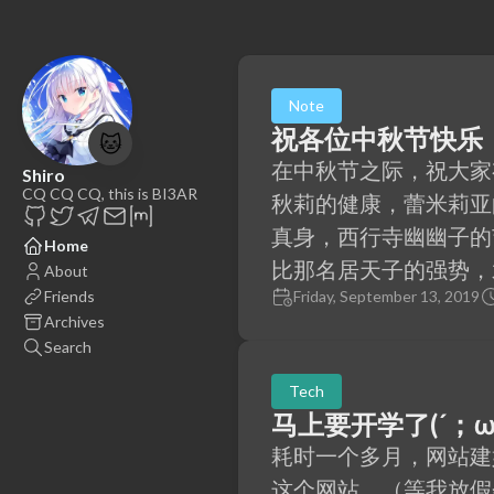
Note
祝各位中秋节快乐
🐱
在中秋节之际，祝大家
Shiro
CQ CQ CQ, this is BI3AR
秋莉的健康，蕾米莉亚
真身，西行寺幽幽子的
Home
比那名居天子的强势，
About
Friends
Friday, September 13, 2019
Archives
Search
Tech
马上要开学了(´；ω
耗时一个多月，网站建
这个网站。（等我放假会