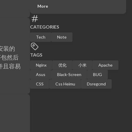
More
CATEGORIES
Tech
Note
安装的
TAGS
序包然后
Nginx
优化
小米
Apache
并且容易
Asus
Black-Screen
BUG
CSS
Css Heimu
Dsregcmd