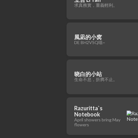
求真務實，重義輕利。
風凪的小窝
DE BH2VSQ喵~
晓白的小站
生命不息，折腾不止。
Razuritta`s
Notebook
April showers bring May
flowers