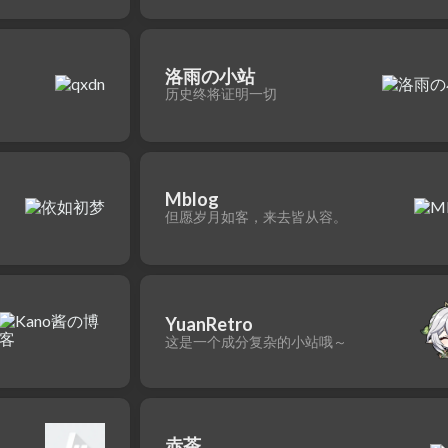
洛雨の小站
历史终将证明一切
Mblog
但愿岁月如客，来去皆从容。
YuanRetro
这是一个成分复杂的小站哦～
赤茶