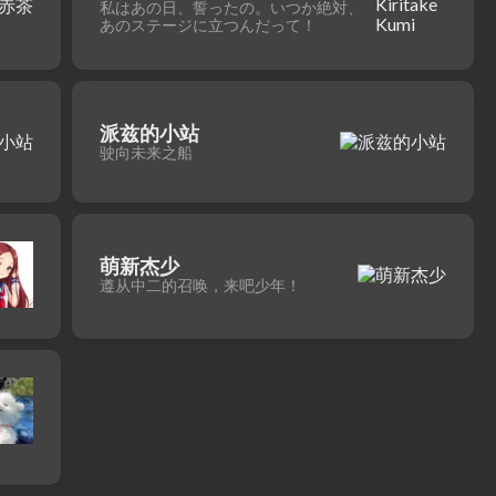
私はあの日、誓ったの。いつか絶対、
あのステージに立つんだって！
派兹的小站
驶向未来之船
萌新杰少
遵从中二的召唤，来吧少年！