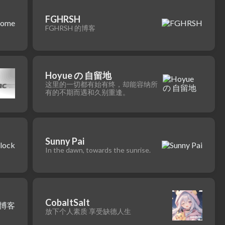
FGHRSH
FGHRSH 的博客
Hoyue の 自留地
这里的一切都有始有终，却能容纳所
有的不期而遇和久别重逢。
Sunny Pai
In the dawn, towards the sunrise.
CobaltSalt
放下个人素质 享受缺德人生