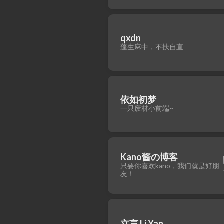
qxdn
蓬生麻中，不扶自直
依如初梦
一只废材小前端~
Kano酱の博客
只要你喜欢kano，我们就是好朋
友！
立言 Li Yan